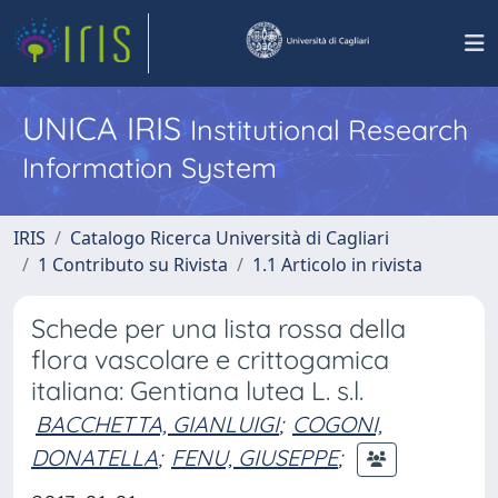
UNICA IRIS
Institutional Research
Information System
IRIS
Catalogo Ricerca Università di Cagliari
1 Contributo su Rivista
1.1 Articolo in rivista
Schede per una lista rossa della
flora vascolare e crittogamica
italiana: Gentiana lutea L. s.l.
BACCHETTA, GIANLUIGI
;
COGONI,
DONATELLA
;
FENU, GIUSEPPE
;