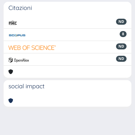
Citazioni
ND
8
ND
ND
social impact