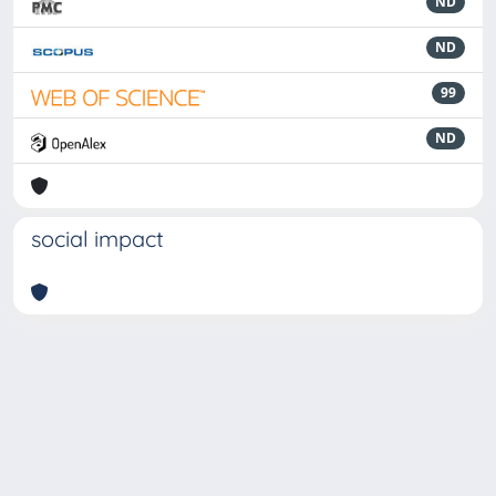
ND
ND
99
ND
social impact
Powered by
IRIS
-
about IRIS
-