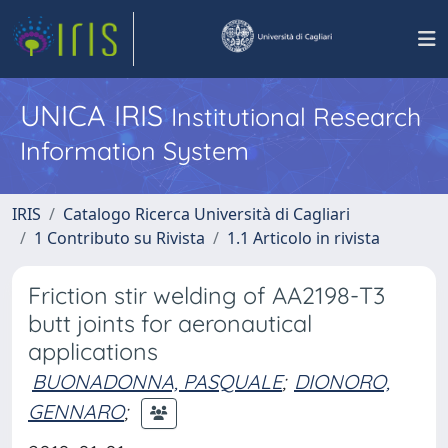
UNICA IRIS
Institutional Research
Information System
IRIS
Catalogo Ricerca Università di Cagliari
1 Contributo su Rivista
1.1 Articolo in rivista
Friction stir welding of AA2198-T3
butt joints for aeronautical
applications
BUONADONNA, PASQUALE
;
DIONORO,
GENNARO
;