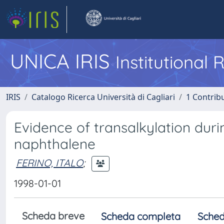
UNICA IRIS
Institutional
IRIS
Catalogo Ricerca Università di Cagliari
1 Contribu
Evidence of transalkylation duri
naphthalene
FERINO, ITALO
;
1998-01-01
Scheda breve
Scheda completa
Sched