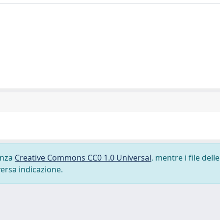
cenza
Creative Commons CC0 1.0 Universal
, mentre i file delle
versa indicazione.