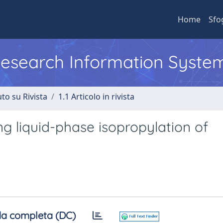
Home
Sfo
 Research Information Syste
to su Rivista
1.1 Articolo in rivista
ng liquid-phase isopropylation of
a completa (DC)