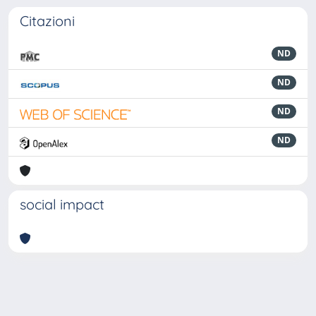
Citazioni
ND
ND
ND
ND
social impact