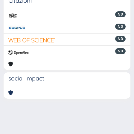
Citazioni
ND
ND
ND
ND
social impact