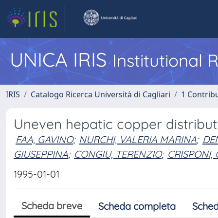
UNICA IRIS
Institutional
IRIS
Catalogo Ricerca Università di Cagliari
1 Contribu
Uneven hepatic copper distributi
FAA, GAVINO
;
NURCHI, VALERIA MARINA
;
DEM
GIUSEPPINA
;
CONGIU, TERENZIO
;
CRISPONI,
1995-01-01
Scheda breve
Scheda completa
Sched