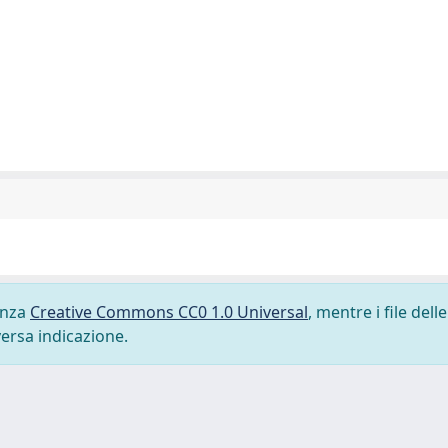
cenza
Creative Commons CC0 1.0 Universal
, mentre i file delle
versa indicazione.