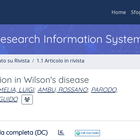
Home
Sfo
 Research Information Syste
to su Rivista
1.1 Articolo in rivista
on in Wilson's disease
ELIA, LUIGI
;
AMBU, ROSSANO
;
PARODO,
 GUIDO
a completa (DC)