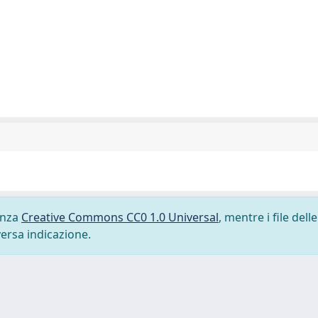
cenza
Creative Commons CC0 1.0 Universal
, mentre i file delle
versa indicazione.