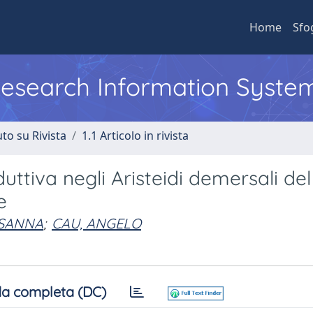
Home
Sfo
 Research Information Syste
to su Rivista
1.1 Articolo in rivista
duttiva negli Aristeidi demersali del
e
USANNA
;
CAU, ANGELO
a completa (DC)