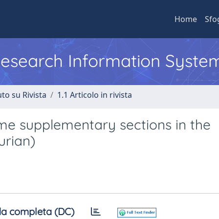
Home
Sfo
 Research Information Syste
to su Rivista
1.1 Articolo in rivista
me supplementary sections in the
urian)
a completa (DC)