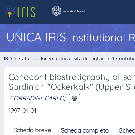
UNICA IRIS
Institutional
IRIS
Catalogo Ricerca Università di Cagliari
1 Contribu
Conodont biostratigraphy of so
Sardinian "Ockerkalk" (Upper Sil
CORRADINI, CARLO
;
1997-01-01
Scheda breve
Scheda completa
Sched