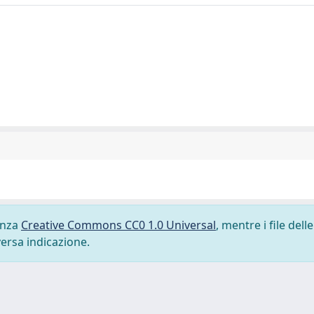
cenza
Creative Commons CC0 1.0 Universal
, mentre i file delle
versa indicazione.