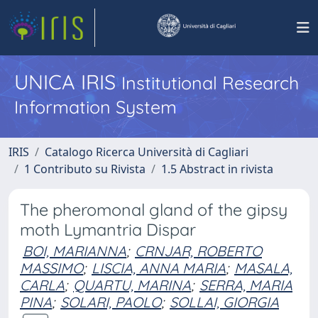
UNICA IRIS
Institutional Research
Information System
IRIS
Catalogo Ricerca Università di Cagliari
1 Contributo su Rivista
1.5 Abstract in rivista
The pheromonal gland of the gipsy
moth Lymantria Dispar
BOI, MARIANNA
;
CRNJAR, ROBERTO
MASSIMO
;
LISCIA, ANNA MARIA
;
MASALA,
CARLA
;
QUARTU, MARINA
;
SERRA, MARIA
PINA
;
SOLARI, PAOLO
;
SOLLAI, GIORGIA