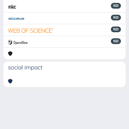
ND
ND
ND
ND
social impact