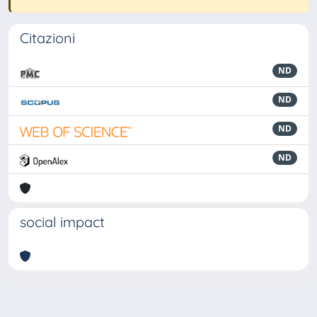
Citazioni
ND
ND
ND
ND
social impact