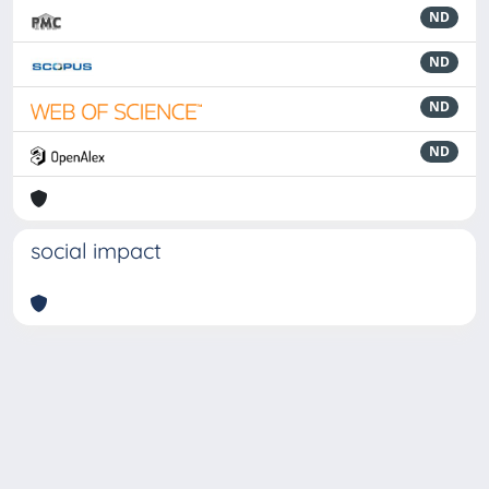
ND
ND
ND
ND
social impact