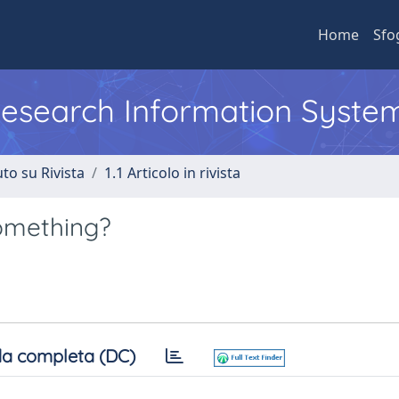
Home
Sfo
 Research Information Syste
to su Rivista
1.1 Articolo in rivista
something?
a completa (DC)