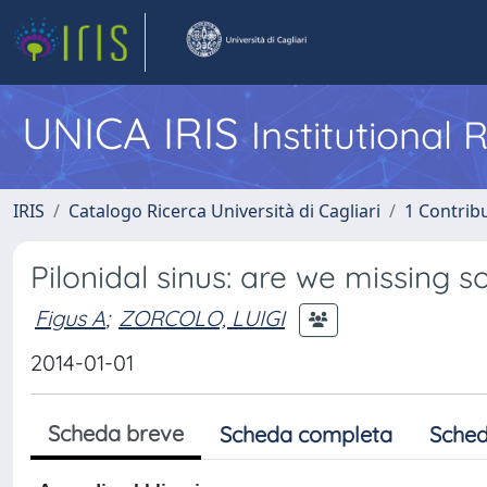
UNICA IRIS
Institutional
IRIS
Catalogo Ricerca Università di Cagliari
1 Contribu
Pilonidal sinus: are we missing 
Figus A
;
ZORCOLO, LUIGI
2014-01-01
Scheda breve
Scheda completa
Sched