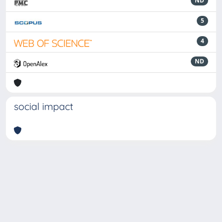
ND
5
4
ND
social impact
Powered by
IRIS
-
about IRIS
-