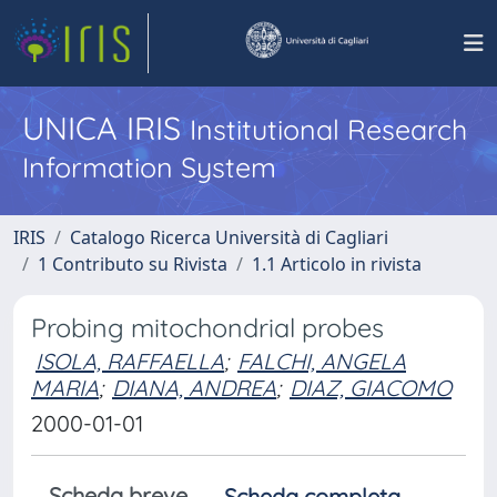
UNICA IRIS
Institutional Research
Information System
IRIS
Catalogo Ricerca Università di Cagliari
1 Contributo su Rivista
1.1 Articolo in rivista
Probing mitochondrial probes
ISOLA, RAFFAELLA
;
FALCHI, ANGELA
MARIA
;
DIANA, ANDREA
;
DIAZ, GIACOMO
2000-01-01
Scheda breve
Scheda completa