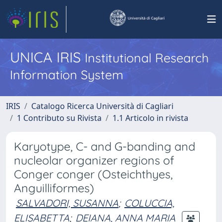
UNICA IRIS
Institutional Research
Information System
IRIS
Catalogo Ricerca Università di Cagliari
1 Contributo su Rivista
1.1 Articolo in rivista
Karyotype, C- and G-banding and
nucleolar organizer regions of
Conger conger (Osteichthyes,
Anguilliformes)
SALVADORI, SUSANNA
;
COLUCCIA,
ELISABETTA
;
DEIANA, ANNA MARIA