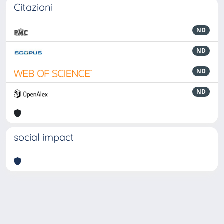
Citazioni
ND
ND
ND
ND
social impact