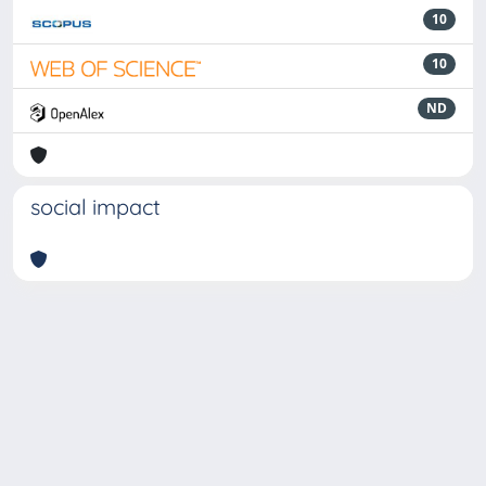
10
10
ND
social impact
Powered by
IRIS
-
about IRIS
-
Utilizzo dei cookie
-
Privacy
Copyright © 2026