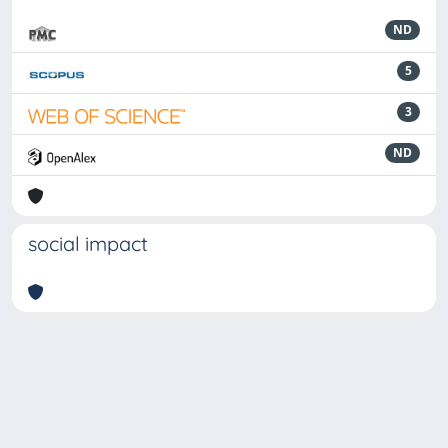
ND
5
3
ND
social impact