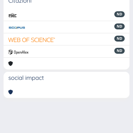
Citazioni
ND
ND
ND
ND
social impact