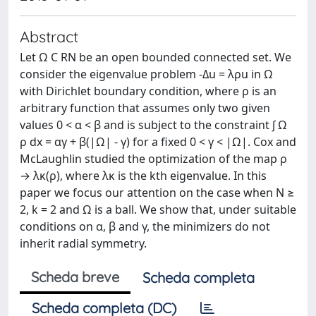
Abstract
Let Ω C RN be an open bounded connected set. We
consider the eigenvalue problem -Δu = λρu in Ω
with Dirichlet boundary condition, where ρ is an
arbitrary function that assumes only two given
values 0 < α < β and is subject to the constraint ∫ Ω
ρ dx = αγ + β(|Ω| - γ) for a fixed 0 < γ < |Ω|. Cox and
McLaughlin studied the optimization of the map ρ
→ λκ(ρ), where λκ is the kth eigenvalue. In this
paper we focus our attention on the case when N ≥
2, k = 2 and Ω is a ball. We show that, under suitable
conditions on α, β and γ, the minimizers do not
inherit radial symmetry.
Scheda breve
Scheda completa
Scheda completa (DC)