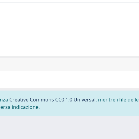
cenza
Creative Commons CC0 1.0 Universal
, mentre i file delle
versa indicazione.