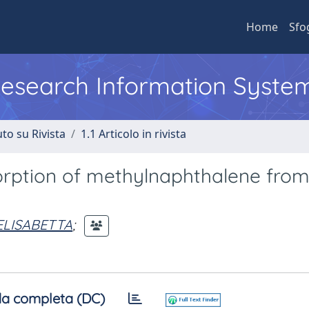
Home
Sfo
 Research Information Syste
to su Rivista
1.1 Articolo in rivista
tion of methylnaphthalene from 
ELISABETTA
;
a completa (DC)