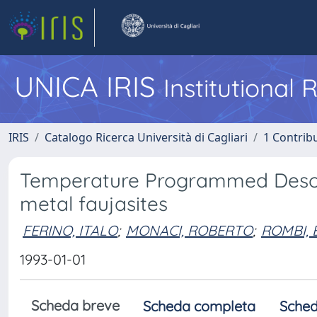
UNICA IRIS
Institutional
IRIS
Catalogo Ricerca Università di Cagliari
1 Contribu
Temperature Programmed Desorp
metal faujasites
FERINO, ITALO
;
MONACI, ROBERTO
;
ROMBI, 
1993-01-01
Scheda breve
Scheda completa
Sched