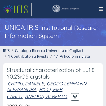
UNICA IRIS
Institutional Research
Information System
IRIS
Catalogo Ricerca Università di Cagliari
1 Contributo su Rivista
1.1 Articolo in rivista
Structural characterization of Lu1.8
Y0.2SiO5 crystals
CHIRIU, DANIELE
;
GEDDO LEHMANN,
ALESSANDRA
;
RICCI, PIER
CARLO
;
ANEDDA, ALBERTO
;