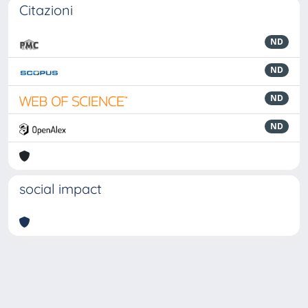
Citazioni
ND
ND
ND
ND
social impact