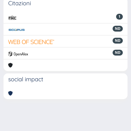
Citazioni
1
ND
ND
ND
social impact