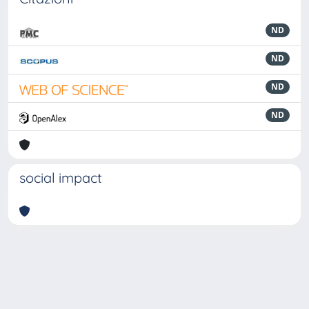
ND
ND
ND
ND
social impact