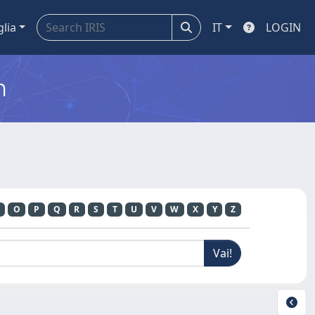
glia
IT
LOGIN
m
O
P
Q
R
S
T
U
V
W
X
Y
Z