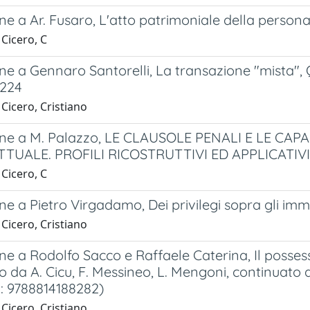
e a Ar. Fusaro, L'atto patrimoniale della persona
Cicero, C
e a Gennaro Santorelli, La transazione "mista", Q
 224
Cicero, Cristiano
ne a M. Palazzo, LE CLAUSOLE PENALI E LE CA
TUALE. PROFILI RICOSTRUTTIVI ED APPLICATIVI
Cicero, C
e a Pietro Virgadamo, Dei privilegi sopra gli immob
Cicero, Cristiano
e a Rodolfo Sacco e Raffaele Caterina, Il possesso,
to da A. Cicu, F. Messineo, L. Mengoni, continuato d
N: 9788814188282)
Cicero, Cristiano