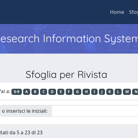
Home
Sfo
 Research Information Syste
Sfoglia per Rivista
ai a:
0-9
A
B
C
D
E
F
G
H
I
J
K
L
M
N
o inserisci le iniziali:
tati da 5 a 23 di 23