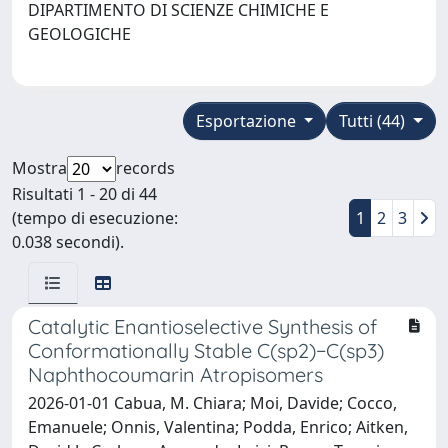
DIPARTIMENTO DI SCIENZE CHIMICHE E
GEOLOGICHE
Esportazione
Tutti (44)
Mostra
records
Risultati 1 - 20 di 44
(tempo di esecuzione:
1
2
3
0.038 secondi).
Catalytic Enantioselective Synthesis of
Conformationally Stable C(sp2)−C(sp3)
Naphthocoumarin Atropisomers
2026-01-01 Cabua, M. Chiara; Moi, Davide; Cocco,
Emanuele; Onnis, Valentina; Podda, Enrico; Aitken,