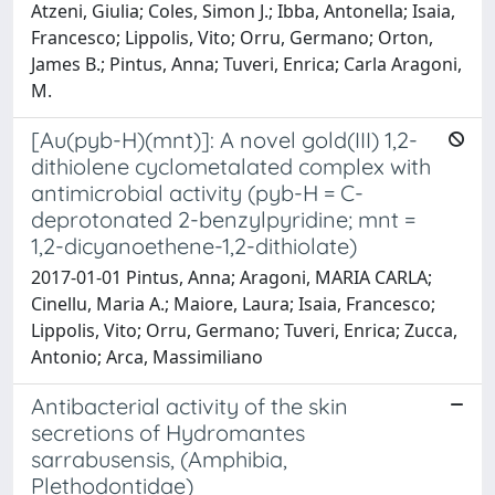
Atzeni, Giulia; Coles, Simon J.; Ibba, Antonella; Isaia,
Francesco; Lippolis, Vito; Orru, Germano; Orton,
James B.; Pintus, Anna; Tuveri, Enrica; Carla Aragoni,
M.
[Au(pyb-H)(mnt)]: A novel gold(III) 1,2-
dithiolene cyclometalated complex with
antimicrobial activity (pyb-H = C-
deprotonated 2-benzylpyridine; mnt =
1,2-dicyanoethene-1,2-dithiolate)
2017-01-01 Pintus, Anna; Aragoni, MARIA CARLA;
Cinellu, Maria A.; Maiore, Laura; Isaia, Francesco;
Lippolis, Vito; Orru, Germano; Tuveri, Enrica; Zucca,
Antonio; Arca, Massimiliano
Antibacterial activity of the skin
secretions of Hydromantes
sarrabusensis, (Amphibia,
Plethodontidae)