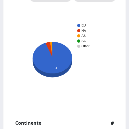
EU
NA
AS
SA
Other
EU
Continente
#