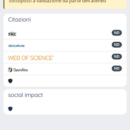
sottoposti a validazione da parte dell'ateneo
Citazioni
ND
ND
ND
ND
social impact