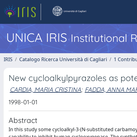
UNICA IRIS
Institutional
IRIS
Catalogo Ricerca Università di Cagliari
1 Contribu
New cycloalkylpyrazoles as pote
CARDIA, MARIA CRISTINA
;
FADDA, ANNA MA
1998-01-01
Abstract
In this study some cycloalkyl-3-(N-substituted carbamoy
capability to inhibit human cyclooxygenase. The synthet