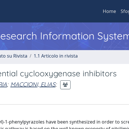
Home
Sfo
 Research Information Syste
to su Rivista
1.1 Articolo in rivista
ntial cyclooxygenase inhibitors
RIA
;
MACCIONI, ELIAS
;
l)-1-phenylpyrazoles have been synthesized in order to scr
ic pathway is based on the well known property of nitrilimi