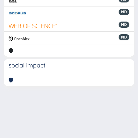
ND
ND
ND
social impact
Powered by
IRIS
-
about IRIS
-