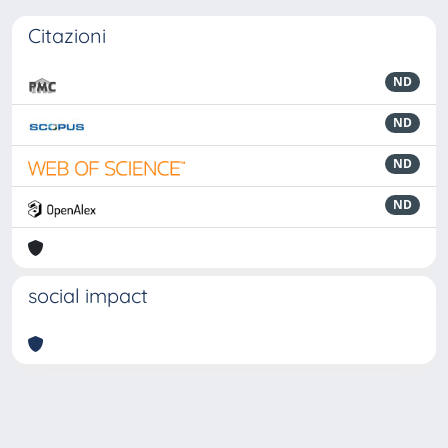
Citazioni
ND
ND
ND
ND
social impact