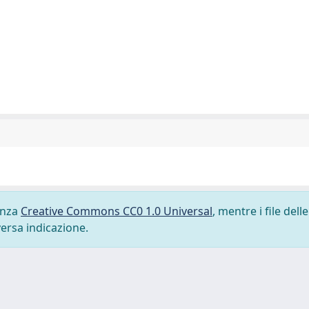
cenza
Creative Commons CC0 1.0 Universal
, mentre i file delle
versa indicazione.