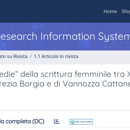
Home
Sfo
 Research Information Syste
to su Rivista
1.1 Articolo in rivista
medie” della scrittura femminile tra
ucrezia Borgia e di Vannozza Cattan
a completa (DC)