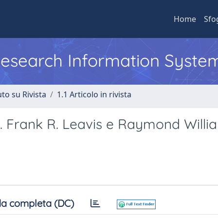
Home
Sfo
 Research Information Syste
to su Rivista
1.1 Articolo in rivista
a. Frank R. Leavis e Raymond Willi
a completa (DC)