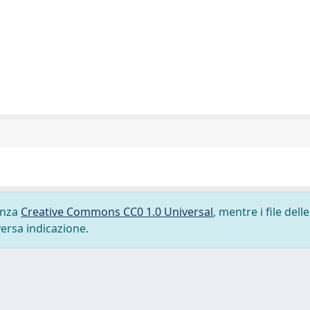
cenza
Creative Commons CC0 1.0 Universal
, mentre i file delle
versa indicazione.