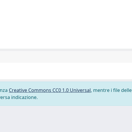
cenza
Creative Commons CC0 1.0 Universal
, mentre i file delle
versa indicazione.