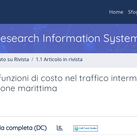
Home
Sfo
 Research Information Syste
to su Rivista
1.1 Articolo in rivista
unzioni di costo nel traffico inter
zione marittima
a completa (DC)