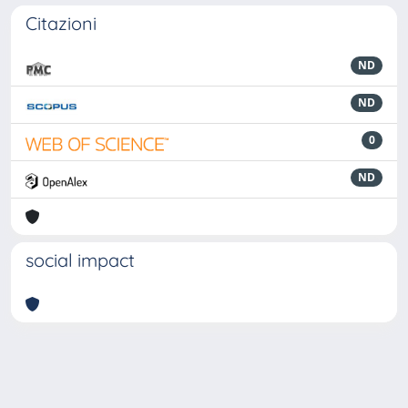
Citazioni
ND
ND
0
ND
social impact