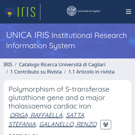
UNICA IRIS
Institutional Research
Information System
IRIS
Catalogo Ricerca Università di Cagliari
1 Contributo su Rivista
1.1 Articolo in rivista
Polymorphism of S-transferase
glutathione gene and a major
thalassaemia cardiac iron
ORIGA, RAFFAELLA
;
SATTA,
STEFANIA
;
GALANELLO, RENZO