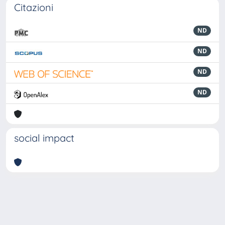
Citazioni
ND
ND
ND
ND
social impact