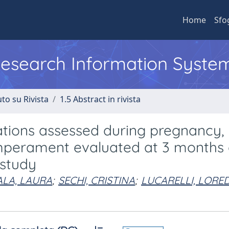
Home
Sfo
 Research Information Syste
to su Rivista
1.5 Abstract in rivista
tions assessed during pregnancy,
emperament evaluated at 3 months 
 study
ALA, LAURA
;
SECHI, CRISTINA
;
LUCARELLI, LORE