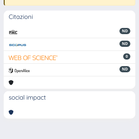
Citazioni
ND
ND
0
ND
social impact