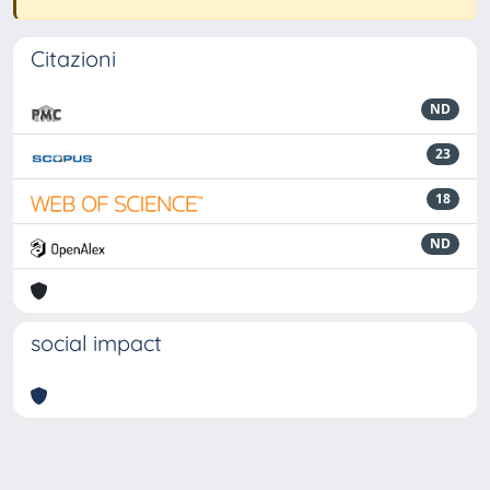
Citazioni
ND
23
18
ND
social impact