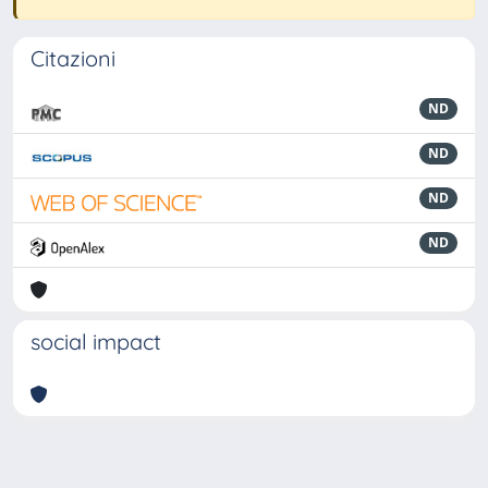
Citazioni
ND
ND
ND
ND
social impact