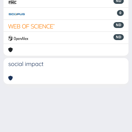
ND
0
ND
ND
social impact
Powered by
IRIS
-
about IRIS
-