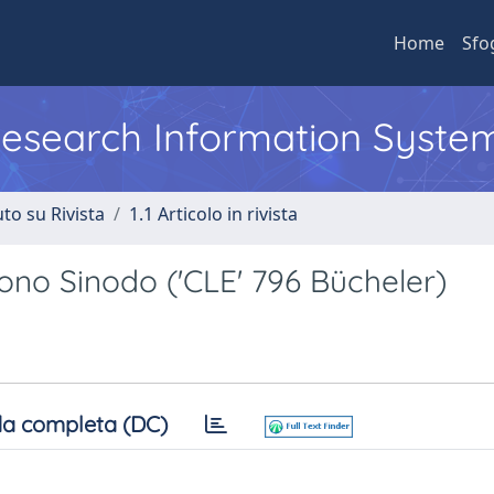
Home
Sfo
 Research Information Syste
to su Rivista
1.1 Articolo in rivista
acono Sinodo ('CLE' 796 Bücheler)
a completa (DC)