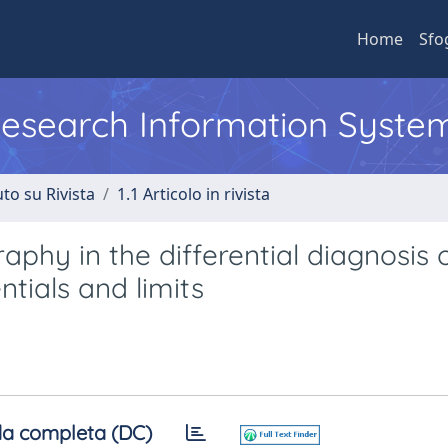
Home
Sfo
 Research Information Syste
to su Rivista
1.1 Articolo in rivista
aphy in the differential diagnosis 
tials and limits
a completa (DC)