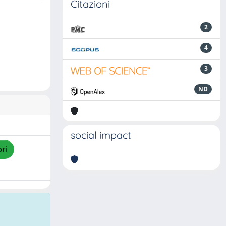
Citazioni
2
4
3
ND
social impact
pri