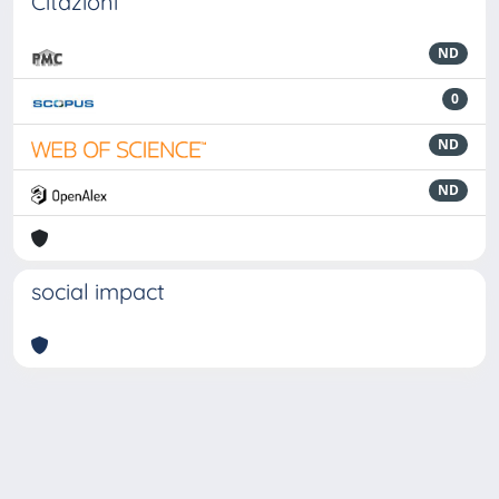
Citazioni
ND
0
ND
ND
social impact