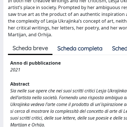
In both her creative writings and her criticism, Lesja U
artist’s place in society. Prompted by her ambiguous r
saw true art as the product of an authentic inspiration ab
the complexity of Lesja Ukrajinka’s concept of art, neit
her critical writings, her letters, her poetry, and her w
Martijan, and Orhija.
Scheda breve
Scheda completa
Sched
Anno di pubblicazione
2021
Abstract
Sia nelle sue opere che nei suoi scritti critici Lesja Ukrajin
dell'artista nella società. Fornendo una risposta ambigua 
Ukrajinka vedeva l'arte come il prodotto di un'ispirazione a
si cerca di mostrare la complessità del concetto di arte di L
suoi scritti critici, delle sue lettere, delle sue poesie e del
Martijan e Orhija.