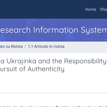
Home
Sfo
 Research Information Syste
to su Rivista
1.1 Articolo in rivista
ja Ukrajinka and the Responsibility
rsuit of Authenticity