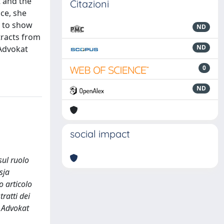
t and the
Citazioni
ce, she
pt to show
ND
tracts from
ND
 Advokat
0
ND
social impact
sul ruolo
sja
o articolo
ratti dei
, Advokat