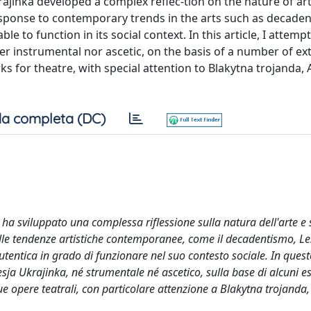
krajinka developed a complex reflec-tion on the nature of ar
esponse to contemporary trends in the arts such as decaden
le to function in its social context. In this article, I attem
her instrumental nor ascetic, on the basis of a number of ex
orks for theatre, with special attention to Blakytna trojanda,
a completa (DC)
ka ha sviluppato una complessa riflessione sulla natura dell'arte e 
alle tendenze artistiche contemporanee, come il decadentismo, Le
utentica in grado di funzionare nel suo contesto sociale. In quest
esja Ukrajinka, né strumentale né ascetico, sulla base di alcuni est
le sue opere teatrali, con particolare attenzione a Blakytna trojanda