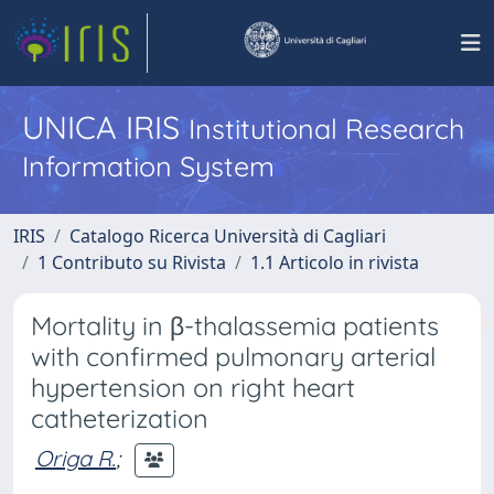
UNICA IRIS
Institutional Research
Information System
IRIS
Catalogo Ricerca Università di Cagliari
1 Contributo su Rivista
1.1 Articolo in rivista
Mortality in β-thalassemia patients
with confirmed pulmonary arterial
hypertension on right heart
catheterization
Origa R.
;