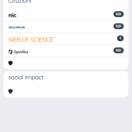
Citazioni
ND
ND
1
ND
social impact