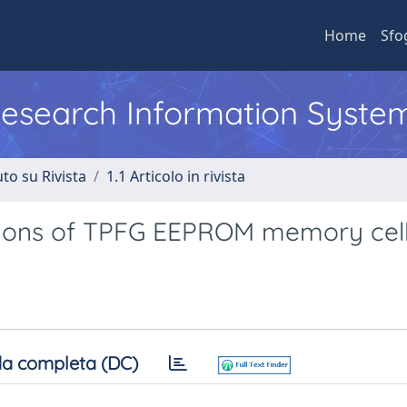
Home
Sfo
 Research Information Syste
to su Rivista
1.1 Articolo in rivista
ations of TPFG EEPROM memory cel
a completa (DC)